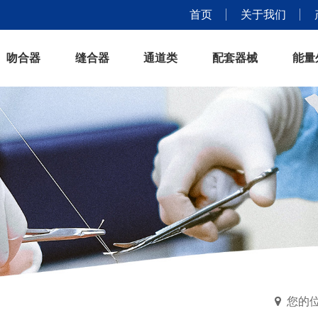
首页
关于我们
吻合器
缝合器
通道类
配套器械
能量
您的