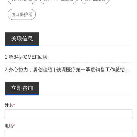
切口保护器
关联信息
1.第84届CMEF回顾
2.齐心协力，勇创佳绩 | 钱璟医疗第一季度销售工作总结暨培训会圆满落幕
立即咨询
姓名
*
电话
*