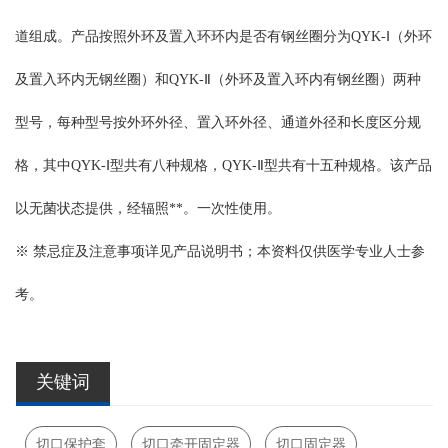
道组成。产品按照外环及置入环环内是否有钢丝圈分为QYK-Ⅰ（外环
及置入环内无钢丝圈）和QYK-Ⅱ（外环及置入环内有钢丝圈）两种
型号，每种型号按外环外径、置入环外径、通道外径和长度区分规
格，其中QYK-Ⅰ型共有八种规格，QYK-Ⅱ型共有十五种规格。该产品
以无菌状态提供，经辐照**。一次性使用。
※ 禁忌症及注意事项详见产品说明书；本资料仅供医学专业人士参
考。
关键词
切口保护套
,
切口牵开固定器
,
切口固定器
,