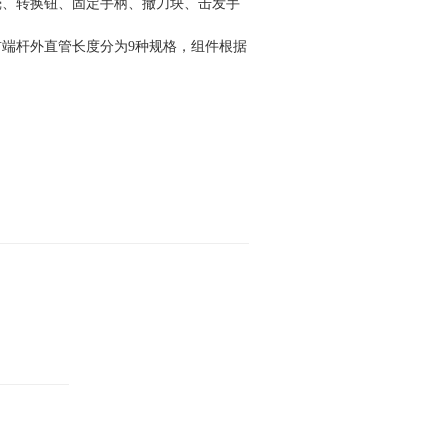
壳、转换钮、固定手柄、撤刀块、击发手
端杆外直管长度分为9种规格，组件根据