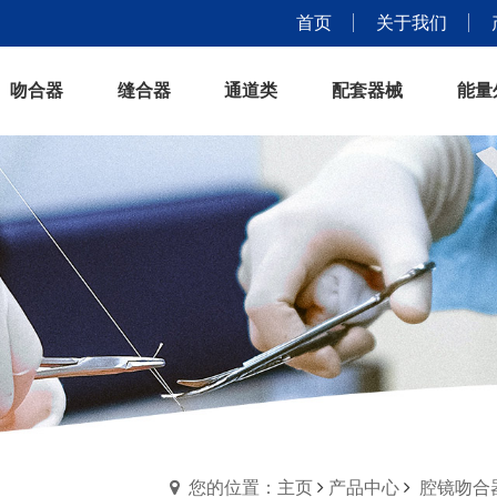
首页
关于我们
吻合器
缝合器
通道类
配套器械
能量
您的位置：主页
产品中心
腔镜吻合