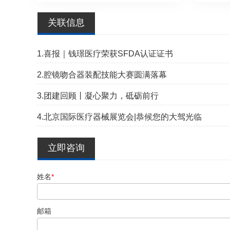
关联信息
1.喜报｜钱璟医疗荣获SFDA认证证书
2.腔镜吻合器装配技能大赛圆满落幕
3.团建回顾丨凝心聚力，砥砺前行
4.北京国际医疗器械展览会|恭候您的大驾光临
立即咨询
姓名
*
邮箱