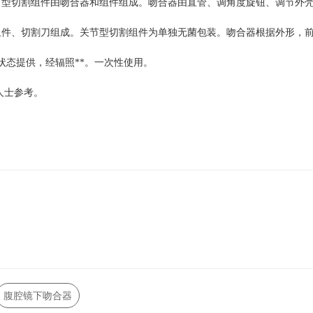
节型切割组件由吻合器和组件组成。吻合器由直管、调角度旋钮、调节外
件、切割刀组成。关节型切割组件为单独无菌包装。吻合器根据外形，前
状态提供，经辐照**。一次性使用。
人士参考。
腹腔镜下吻合器