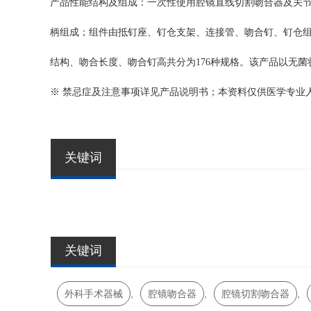
产品性能结构及组成：一次性使用腔镜直线切割吻合器及关
柄组成；组件由抵钉座、钉仓支架、连接管、吻合钉、钉仓组
结构、吻合长度、吻合钉高共分为176种规格。该产品以无菌
※ 禁忌症及注意事项详见产品说明书；本资料仅供医学专业
关键词
关键词
外科手术器械
,
腔镜吻合器
,
腔镜切割吻合器
,