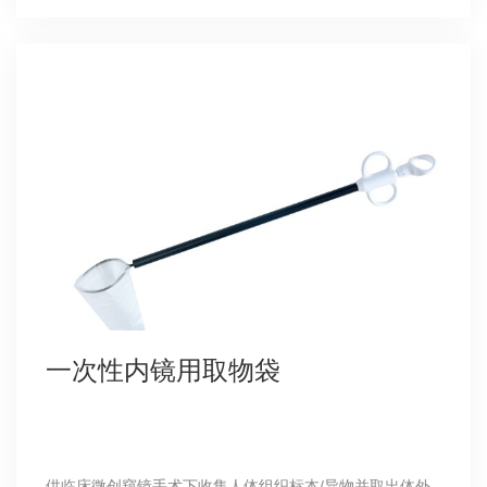
一次性内镜用取物袋
供临床微创窥镜手术下收集人体组织标本/异物并取出体外